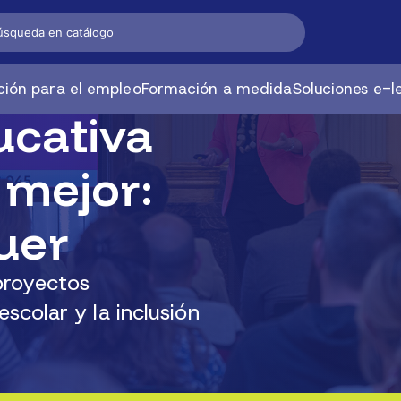
ión para el empleo
Formación a medida
Soluciones e-l
ucativa
 mejor:
uer
proyectos
scolar y la inclusión