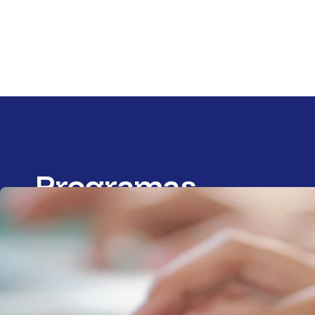
Programas
formativos y de
empleo
Fundación Piquer
desarrolla programas
orientados a la
formación y mejora de la