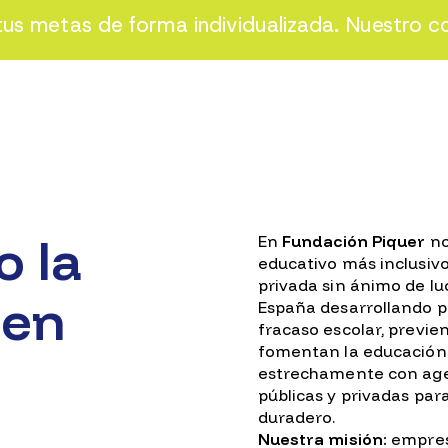
s metas de forma individualizada. Nuestro c
 la
En
Fundación Piquer
no
educativo más inclusiv
privada sin ánimo de l
 en
España desarrollando 
fracaso escolar, previen
fomentan la educación
estrechamente con agen
públicas y privadas par
duradero.
Nuestra misión:
empres