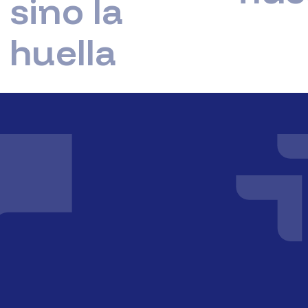
o la
lla