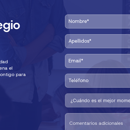
egio
idad
ena el
contigo para