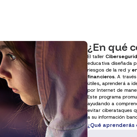
¿En qué co
El taller
Cibersegurid
educativa diseñada p
riesgos de la red y
e
financieros
. A travé
útiles, aprenderá a i
por Internet de mane
Este programa promuev
ayudando a comprend
evitar ciberataques 
a su información banc
¿Qué aprenderás e