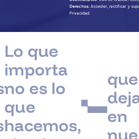
Derechos:
Acceder, rectificar y supr
Privacidad.
 que
porta
que
es lo
dejamo
e
en
cemos,
nuestr