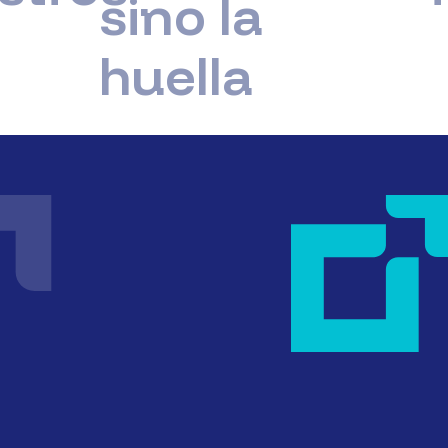
sino la
huella