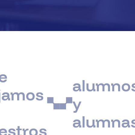
Lo
im
alumnos
no 
os
y
qu
alumnas
ha
ros