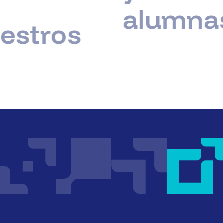
alumna
estros