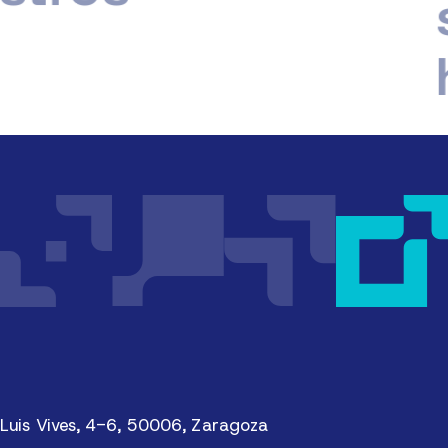
sin
hue
Luis Vives, 4-6, 50006, Zaragoza