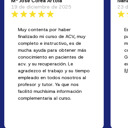
Mª José Corea Artola
Ivan
19 de diciembre de 2025
23 d
Muy contenta por haber
E
finalizado mi curso de ACV, muy
p
completo e instructivo, es de
m
mucha ayuda para obtener más
c
conocimiento en pacientes de
G
acv. y su recuperación. Le
e
agradezco el trabajo y su tiempo

empleado en todos nosotros al
profesor y tutor. Ya que nos
facilitó muchísima información
complementaria al curso.