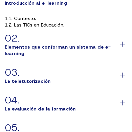
Introducción al e-learning
1.1. Contexto.
1.2. Las TICs en Educación.
1.3. Conceptos básicos.
02.
1.4. Orígenes y evolución.
1.5. Objetivos de un sistema de E‑learning.
Elementos que conforman un sistema de e-
1.6. Ventajas e inconvenientes del e‑Learning.
learning
1.7. Variables que justifican el uso del e‑learning.
2.1. Introducción.
03.
2.2. Plataforma tecnológica.
2.3. Contenido multimedia.
La teletutorización
2.4. Servicios.
3.1. La teletutorización.
04.
3.2. El teletutor.
3.3. La acción tutorial en e‑Learning.
La evaluación de la formación
4.1. Evaluación de la formación: conceptos generales.
05.
4.2. Evaluación de programas de formación.