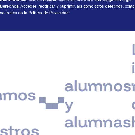
Derechos:
Acceder, rectificar y suprimir, así como otros derechos, como
se indica en la Política de Privacidad.
Lo 
im
alumnos
no 
os
y
qu
alumnas
ha
os