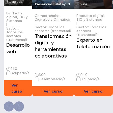
Zaragoza
Presencial Calatayud
Online
Producto
Competencias
Producto digital,
digital, TIC y
Digitales y Ofimática
TIC y Sistemas
Sistemas
|
|
|
Sector: Todos los
Sector: Todos los
Sector:
sectores (transversal)
sectores
Todos los
(transversal)
Transformación
sectores
Experto en
(transversal)
digital y
Desarrollo
teleformación
herramientas
web
colaborativas
510
Ocupado/a
300
210
Desempleado/a
Ocupado/a
Ver
curso
Ver curso
Ver curso