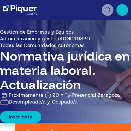
Gestión de Empresas y Equipos
Administración y gestión
ADGD193PO
Todas las Comunidades Autónomas
Normativa jurídica en
materia laboral.
Actualización
Proximamente
20 h
Presencial Zaragoza
Desempleado/a y Ocupado/a
Inscríbete