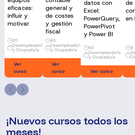
datos con
de
eficaces:
general y
Excel:
co
influir y
de costes
PowerQuery,
en 
motivar
y gestión
PowerPivot
fiscal
y Power BI
20
60
Desempleado/a
Desempleado/a
60
8
y Ocupado/a
y Ocupado/a
Desempleado/a
D
y Ocupado/a
O
Ver
Ver
curso
curso
Ver curso
¡Nuevos cursos todos los
meses!