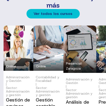
más
Ver todos los cursos
Presencial
Online
Online
Zaragoza
Onli
Administración
Contabilidad y
Administración y
Admi
y Gestión
Fiscalidad
Gestión
Gest
|
|
|
|
Sector:
Sector:
Sector:
Sect
Administración
Administración
Administración y
Admi
y gestión
y gestión
gestión
gest
Gestión de
Gestión
Análisis de
Pre
equipos
contable