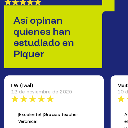
Así opinan
quienes han
estudiado en
Piquer
I W (Iwal)
Mai
12 de noviembre de 2025
10 d
¡Excelente! ¡Gracias teacher
A
Verónica!
e