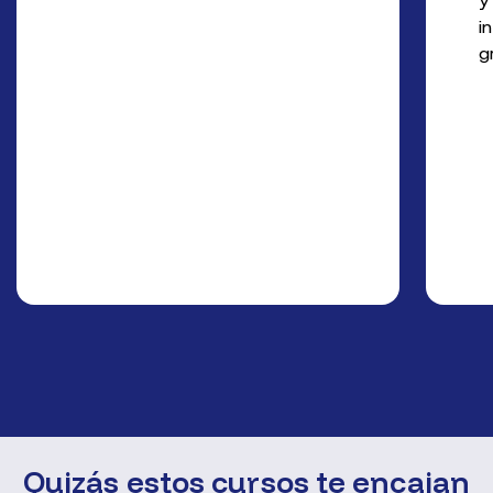
y
i
g
Quizás estos cursos te encajan